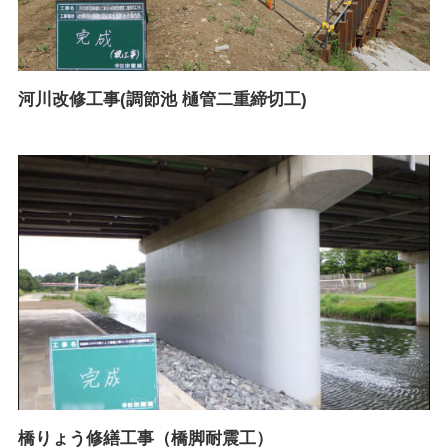
河川改修工事(調節池 樋管二重締切工)
橋りょう修繕工事（橋脚耐震工）