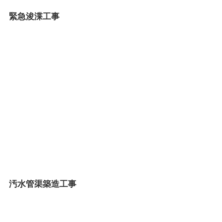
緊急浚渫工事
汚水管渠築造工事