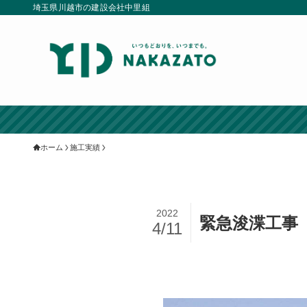
埼玉県川越市の建設会社中里組
ホーム
施工実績
2022
緊急浚渫工事
4/11