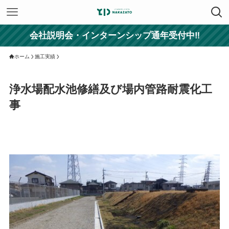
会社説明会・インターンシップ通年受付中‼
ホーム
施工実績
浄水場配水池修繕及び場内管路耐震化工
事