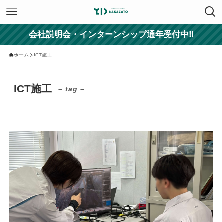
会社説明会・インターンシップ通年受付中‼
ホーム
ICT施工
ICT施工
– tag –