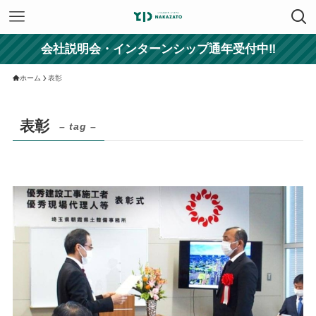
会社説明会・インターンシップ通年受付中‼
ホーム
表彰
表彰
– tag –