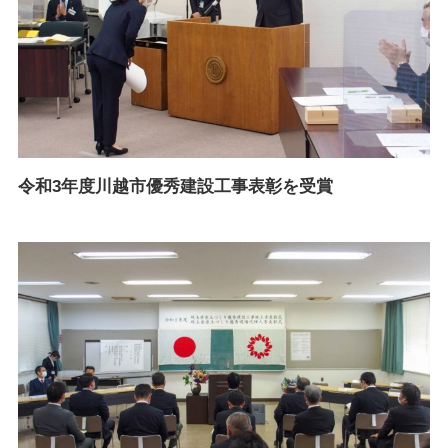
令和3年度川越市優秀建設工事表彰を受賞