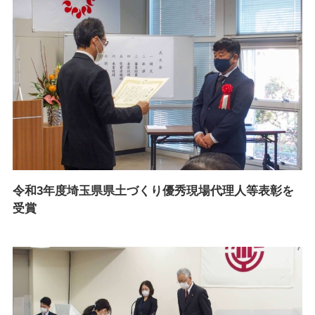
令和3年度埼玉県県土づくり優秀現場代理人等表彰を
受賞