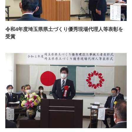
令和4年度埼玉県県土づくり優秀現場代理人等表彰を
受賞