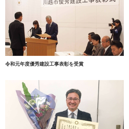
令和元年度優秀建設工事表彰を受賞