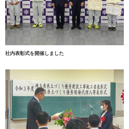
社内表彰式を開催しました