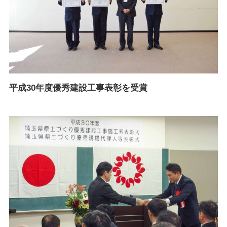
平成30年度優秀建設工事表彰を受賞