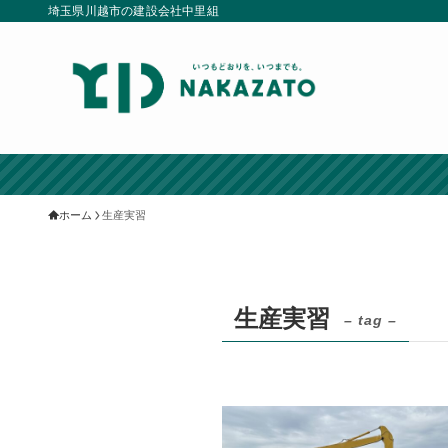
埼玉県川越市の建設会社中里組
ホーム
生産実習
生産実習
– tag –