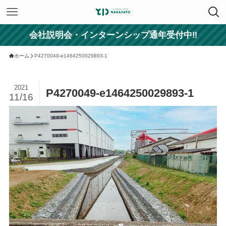
会社説明会・インターンシップ通年受付中‼
ホーム
P4270049-e1464250029893-1
2021
P4270049-e1464250029893-1
11/16