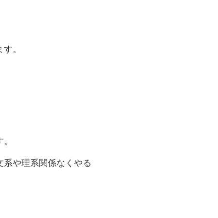
ます。
す。
文系や理系関係なくやる