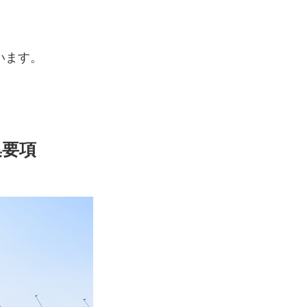
います。
集要項