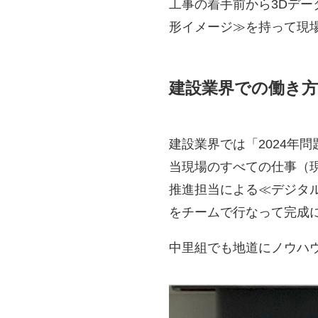
工事の着手前から3Dデ
形イメージ≫を持って現
建設業界での働き
建設業界では「2024年
当現場のすべての仕事（現
推進担当による≪デジタ
をチームで行なって完成
中里組でも地道にノウハ