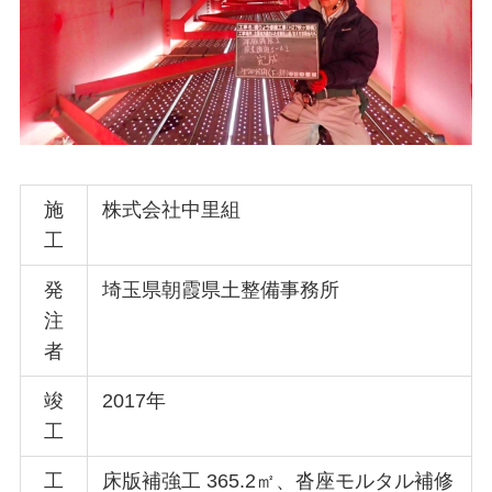
施
株式会社中里組
工
発
埼玉県朝霞県土整備事務所
注
者
竣
2017年
工
工
床版補強工 365.2㎡、沓座モルタル補修