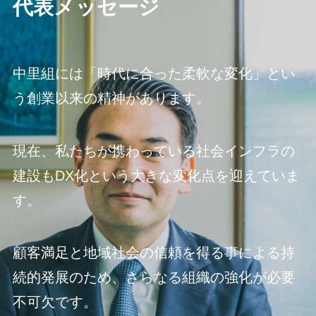
代表メッセージ
中里組には「時代に合った柔軟な変化」とい
う創業以来の精神があります。
現在、私たちが携わっている社会インフラの
建設もDX化という大きな変化点を迎えていま
す。
顧客満足と地域社会の信頼を得る事による持
続的発展のため、さらなる組織の強化が必要
不可欠です。