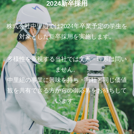
2024新卒採用
株式会社中里組では2024年卒業予定の学生を
対象とした新卒採用を実施します。
多様性を重視する当社では文系・理系は問い
ません。
中里組の事業に興味を持ち・当社と同じ価値
観を共有できる方からの御応募をお待ちして
います。