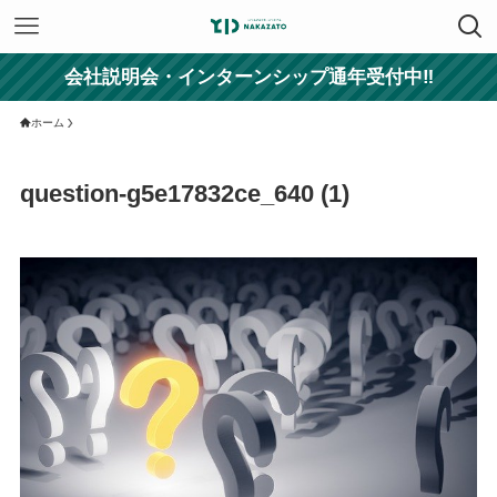
会社説明会・インターンシップ通年受付中‼
ホーム
question-g5e17832ce_640 (1)