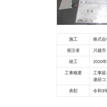
施工
株式会
発注者
川越市
竣工
2020年
工事概要
工事延
連続コ
表彰
令和3