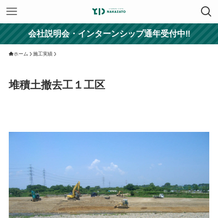
会社説明会・インターンシップ通年受付中‼
ホーム
施工実績
堆積土撤去工１工区