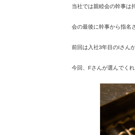
当社では親睦会の幹事は
会の最後に幹事から指名
前回は入社3年目のIさん