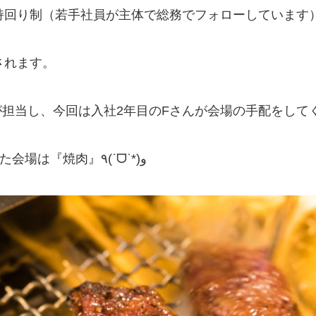
持回り制（若手社員が主体で総務でフォローしています
されます。
が担当し、今回は入社2年目のFさんが会場の手配をして
今回、Fさんが選んでくれた会場は『焼肉』٩(ˊᗜˋ*)و