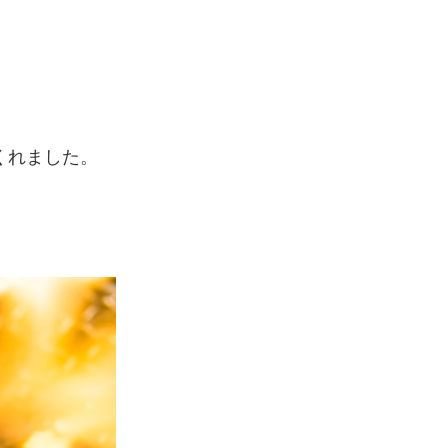
）
くれました。