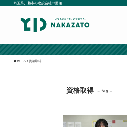
埼玉県川越市の建設会社中里組
ホーム
資格取得
資格取得
– tag –