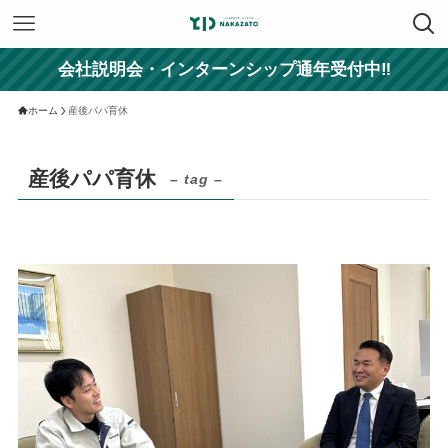
会社説明会・インターンシップ通年受付中‼
ホーム
産後パパ育休
産後パパ育休
– tag –